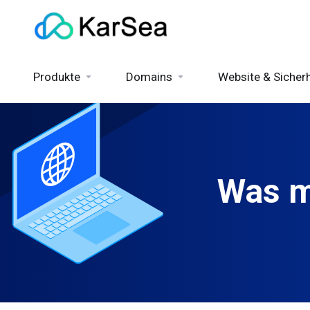
Produkte
Domains
Website & Sicherh
Was m