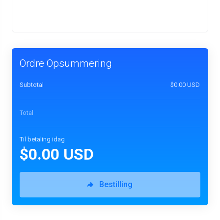
Ordre Opsummering
Subtotal
$0.00 USD
Total
Til betaling idag
$0.00 USD
Bestilling