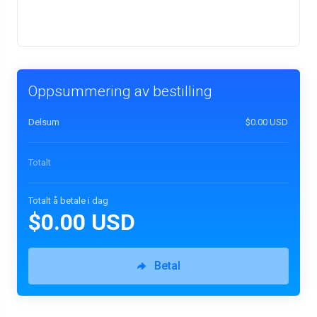
Oppsummering av bestilling
Delsum
$0.00 USD
Totalt
Totalt å betale i dag
$0.00 USD
Betal